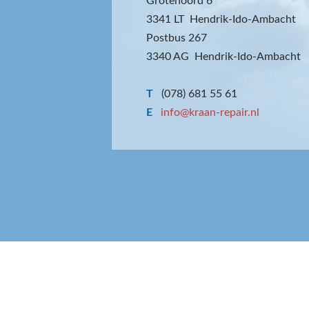
Grotenoord 6
3341 LT Hendrik-Ido-Ambacht
Postbus 267
3340 AG Hendrik-Ido-Ambacht
T
(078) 681 55 61
E
info@kraan-repair.nl